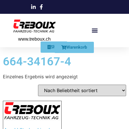
www.treboux.ch
Products search
Produkte Und Dienstleistungen
Schmiersysteme Und Zubehör
Shop
Warenkorb
664-34167-4
Einzelnes Ergebnis wird angezeigt