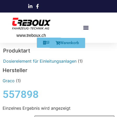
www.treboux.ch
Products search
Produkte Und Dienstleistungen
Schmiersysteme Und Zubehör
Shop
Warenkorb
Produktart
Dosierelement für Einleitungsanlagen
(1)
Hersteller
Graco
(1)
557898
Einzelnes Ergebnis wird angezeigt