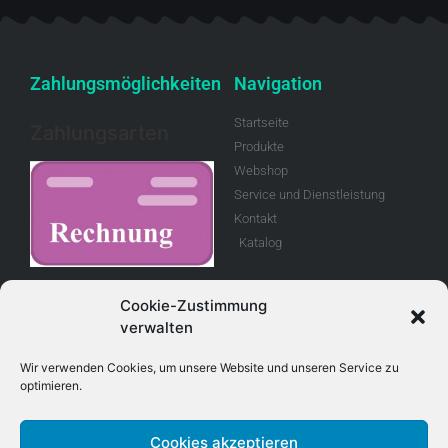
Zahlungsmöglichkeiten
Navigation
Startseite
Zahlungsarten
Produkte
Webshop
Service und Dienstleistung
Kontakt
Katalog
Rechnung
Cookie-Zustimmung
verwalten
Allgemeine
Geschäftsbedingungen
Wir verwenden Cookies, um unsere Website und unseren Service zu
optimieren.
Retouren
Cookies akzeptieren