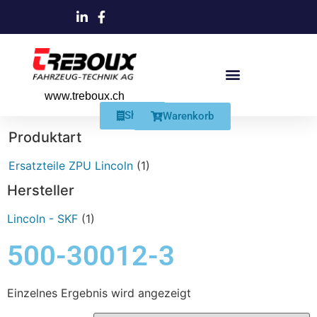
www.treboux.ch
Products search
Produkte Und Dienstleistungen
Schmiersysteme Und Zubehör
Shop
Warenkorb
Produktart
Ersatzteile ZPU Lincoln
(1)
Hersteller
Lincoln - SKF
(1)
500-30012-3
Einzelnes Ergebnis wird angezeigt