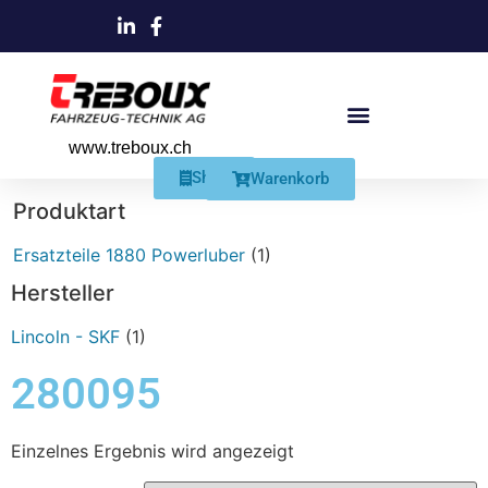
www.treboux.ch
Products search
Produkte Und Dienstleistungen
Schmiersysteme Und Zubehör
Shop
Warenkorb
Produktart
Ersatzteile 1880 Powerluber
(1)
Hersteller
Lincoln - SKF
(1)
280095
Einzelnes Ergebnis wird angezeigt