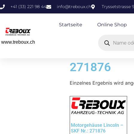
+41 (33) 221 98 44
info@treboux.ch
Tryssetstrasse 
Startseite
Online Shop
www.treboux.ch
271876
Einzelnes Ergebnis wird ang
Motorgehäuse Lincoln –
SKF Nr.: 271876