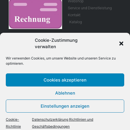
Webshop
Service und Dienstleistung
Kontakt
Katalog
Rechnung
Cookie-Zustimmung
verwalten
Allgemeine
Geschäftsbedingungen
Wir verwenden Cookies, um unsere Website und unseren Service zu
optimieren.
Retouren
Cookies akzeptieren
Adresse
Kontakt
Ablehnen
E-Mail info@treboux.ch
Treboux Fahrzeug - Technik AG
Telefon: +41 (0)33 221 98 44
Einstellungen anzeigen
Tryssetstrasse 930
Mobile +41 (0)79 403 8 403
3076 Worb
Cookie-
Datenschutzerklärung Richtlinien und
Richtlinie
Geschäftsbedingungen