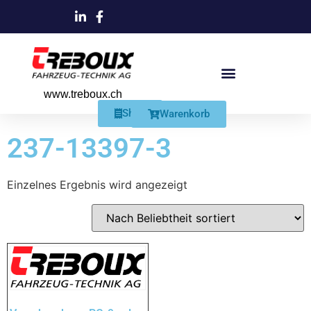
www.treboux.ch
Products search
Produkte Und Dienstleistungen
Schmiersysteme Und Zubehör
Shop
Warenkorb
237-13397-3
Einzelnes Ergebnis wird angezeigt