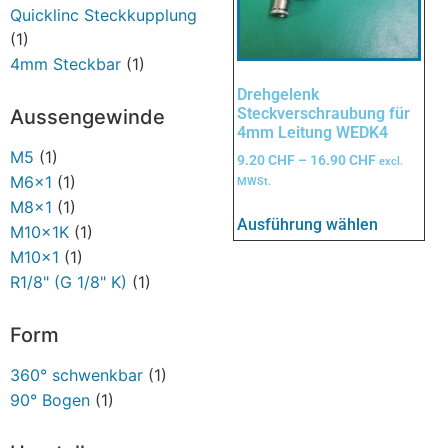
Quicklinc Steckkupplung
(1)
4mm Steckbar
(1)
Drehgelenk
Steckverschraubung für
Aussengewinde
4mm Leitung WEDK4
M5
(1)
9.20
CHF
–
16.90
CHF
excl.
M6x1
(1)
MWSt.
M8x1
(1)
Ausführung wählen
M10x1K
(1)
M10x1
(1)
R1/8" (G 1/8" K)
(1)
Form
360° schwenkbar
(1)
90° Bogen
(1)