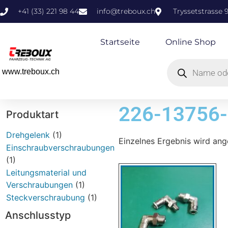
+41 (33) 221 98 44
info@treboux.ch
Tryssetstrasse 
Startseite
Online Shop
www.treboux.ch
226-13756
Produktart
Drehgelenk
(1)
Einzelnes Ergebnis wird ang
Einschraubverschraubungen
(1)
Leitungsmaterial und
Verschraubungen
(1)
Steckverschraubung
(1)
Anschlusstyp