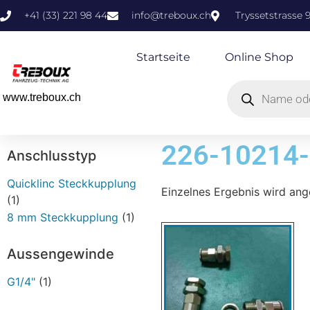
+41 (33) 221 98 44
info@treboux.ch
Tryssetstrasse 
Startseite
Online Shop
www.treboux.ch
226-10214
Anschlusstyp
Quicklinc Steckkupplung
Einzelnes Ergebnis wird ang
(1)
8 mm Steckkupplung
(1)
Aussengewinde
G1/4"
(1)