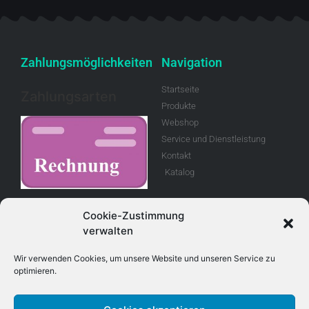
Zahlungsmöglichkeiten
Navigation
Startseite
Zahlungsarten
Produkte
Webshop
Service und Dienstleistung
Kontakt
Katalog
Rechnung
Cookie-Zustimmung
verwalten
Allgemeine
Geschäftsbedingungen
Wir verwenden Cookies, um unsere Website und unseren Service zu
optimieren.
Retouren