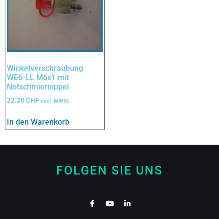
Winkelverschraubung
WE6-LL M6x1 mit
Notschmiernippel
22.20
CHF
excl. MWSt.
In den Warenkorb
FOLGEN SIE UNS