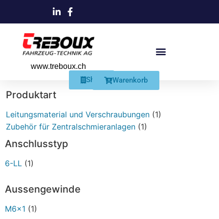
www.treboux.ch
Products search
Produkte Und Dienstleistungen
Schmiersysteme Und Zubehör
Shop
Warenkorb
Produktart
Leitungsmaterial und Verschraubungen
(1)
Zubehör für Zentralschmieranlagen
(1)
Anschlusstyp
6-LL
(1)
Aussengewinde
M6x1
(1)