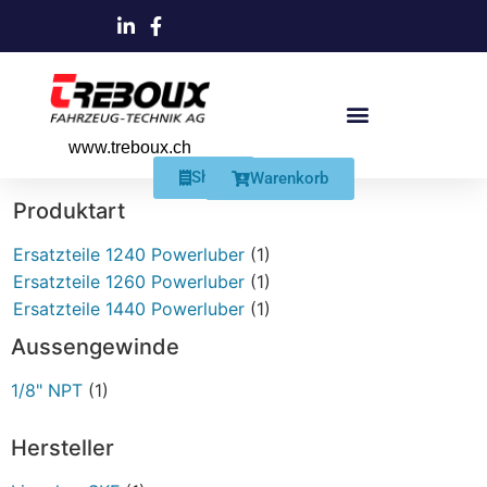
www.treboux.ch
Products search
Produkte Und Dienstleistungen
Schmiersysteme Und Zubehör
Shop
Warenkorb
Produktart
Ersatzteile 1240 Powerluber
(1)
Ersatzteile 1260 Powerluber
(1)
Ersatzteile 1440 Powerluber
(1)
Aussengewinde
1/8" NPT
(1)
Hersteller