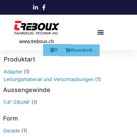
www.treboux.ch
Products search
Produkte Und Dienstleistungen
Schmiersysteme Und Zubehör
Shop
Warenkorb
Produktart
Adapter
(1)
Leitungsmaterial und Verschraubungen
(1)
Aussengewinde
1/4"-28UNF
(1)
Form
Gerade
(1)